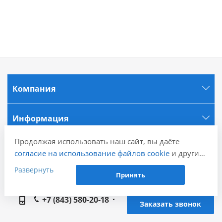
Компания
Информация
Продолжая использовать наш сайт, вы даёте
Города
согласие на использование файлов cookie
и других
пользовательских данных (включая IP-адрес,
Развернуть
Принять
сведения о местоположении, устройстве, действиях
Наши контакты
на сайте и т. п.) для функционирования сайта,
+7 (843) 580-20-18
проведения статистических исследований,
Заказать звонок
ретаргетинга и использования систем аналитики