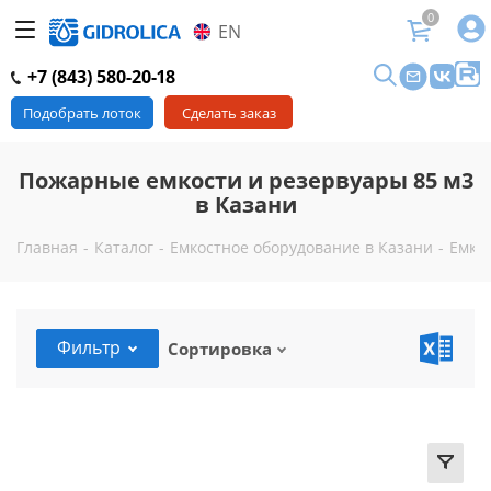
0
EN
+7 (843) 580-20-18
Подобрать лоток
Сделать заказ
Пожарные емкости и резервуары 85 м3
в Казани
Главная
-
Каталог
-
Емкостное оборудование в Казани
-
Емко
Фильтр
Сортировка