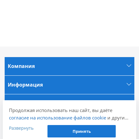
Компания
Информация
Города
Продолжая использовать наш сайт, вы даёте
согласие на использование файлов cookie
и других
Наши контакты
пользовательских данных (включая IP-адрес,
Развернуть
Принять
сведения о местоположении, устройстве, действиях
+7 (843) 580-20-18
Заказать звонок