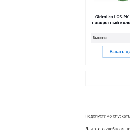
Gidrolica LOS-PK
поворотный коло
Высота:
Узнать ц
Недопустимо спускат
Для этого удобно исп