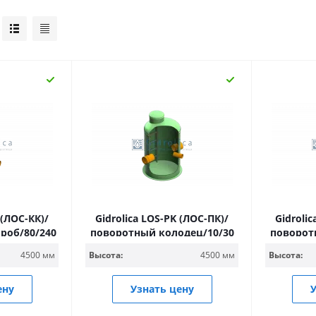
 (ЛОС-КК)/
Gidrolica LOS-PK (ЛОС-ПК)/
Gidroli
роб/80/240
поворотный колодец/10/30
поворот
4500 мм
Высота:
4500 мм
Высота:
ену
Узнать цену
У