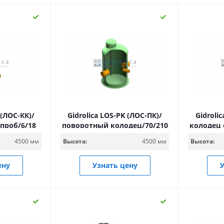
 (ЛОС-КК)/
Gidrolica LOS-PK (ЛОС-ПК)/
Gidroli
проб/6/18
поворотный колодец/70/210
колодец 
4500 мм
Высота:
4500 мм
Высота:
ену
Узнать цену
У