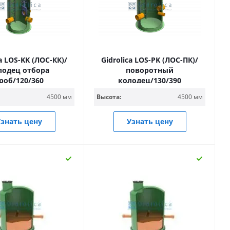
ca LOS-KK (ЛОС-КК)/
Gidrolica LOS-PK (ЛОС-ПК)/
лодец отбора
поворотный
роб/120/360
колодец/130/390
4500 мм
Высота:
4500 мм
знать цену
Узнать цену