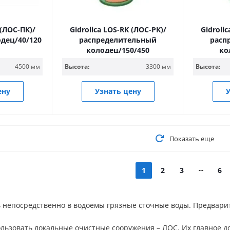
 (ЛОС-ПК)/
Gidrolica LOS-RK (ЛОС-РК)/
Gidroli
дец/40/120
распределительный
расп
колодец/150/450
ко
4500 мм
Высота:
3300 мм
Высота:
ену
Узнать цену
У
Показать еще
1
2
3
6
ь непосредственно в водоемы грязные сточные воды. Предвар
ользовать локальные очистные сооружения – ЛОС. Их главное до