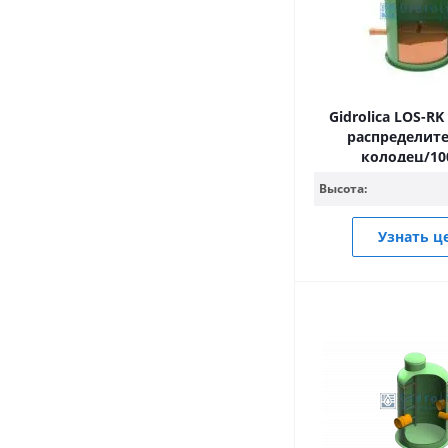
Gidrolica LOS-RK
распределит
колодец/10
Высота:
Узнать ц