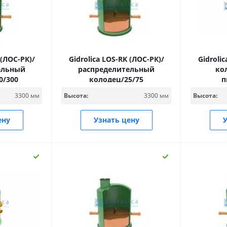
 (ЛОС-РК)/
Gidrolica LOS-RK (ЛОС-РК)/
Gidroli
ельный
распределительный
ко
0/300
колодец/25/75
п
3300 мм
Высота:
3300 мм
Высота:
ену
Узнать цену
У