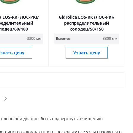
ca LOS-RK (ЛОС-РК)/
Gidrolica LOS-RK (ЛОС-РК)/
ределительный
распределительный
лодец/60/180
колодец/50/150
3300 мм
Высота:
3300 мм
знать цену
Узнать цену
ительно они должны быть подвергнуты очищению.
стоинство – компактность, поскольку все узлы находятся в