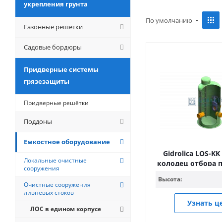
укрепления грунта
По умолчанию
Газонные решетки
Садовые бордюры
Придверные системы
грязезащиты
Придверные решётки
Поддоны
Емкостное оборудование
Gidrolica LOS-KK
Локальные очистные
колодец отбора п
сооружения
Высота:
Очистные сооружения
ливневых стоков
Узнать ц
ЛОС в едином корпусе