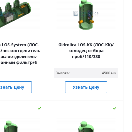
a LOS-System (ЛОС-
Gidrolica LOS-KK (ЛОС-КК)/
3/пескоотделитель-
колодец отбора
аслоотделитель-
проб/110/330
ионный фильтр/6
Высота:
4500 мм
знать цену
Узнать цену