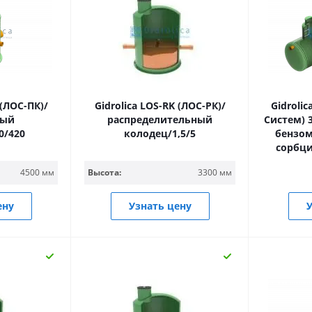
 (ЛОС-ПК)/
Gidrolica LOS-RK (ЛОС-РК)/
Gidrolic
ный
распределительный
Систем) 
0/420
колодец/1,5/5
бензом
сорбц
4500 мм
Высота:
3300 мм
ену
Узнать цену
У