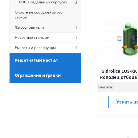
ЛОС в отдельных корпусах
Очистные сооружения х/б
стоков
Жироуловители
Насосные станции
Емкости и резервуары
Решетчатый настил
Gidrolica LOS-KK
Ограждения и грядки
колодец отбора 
Высота:
Узнать ц