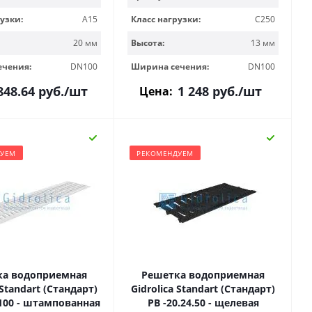
узки:
A15
Класс нагрузки:
C250
20 мм
Высота:
13 мм
ечения:
DN100
Ширина сечения:
DN100
848.64
руб.
/шт
1 248
руб.
/шт
Цена:
ДУЕМ
РЕКОМЕНДУЕМ
ка водоприемная
Решетка водоприемная
 Standart (Стандарт)
Gidrolica Standart (Стандарт)
.100 - штампованная
РВ -20.24.50 - щелевая