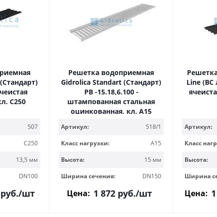
приемная
Решетка водоприемная
Решетка
 (Стандарт)
Gidrolica Standart (Стандарт)
Line (ВС
ячеистая
РВ -15.18,6.100 -
ячеиста
кл. С250
штампованная стальная
оцинкованная, кл. А15
507
Артикул:
518/1
Артикул:
C250
Класс нагрузки:
A15
Класс нагр
13,5 мм
Высота:
15 мм
Высота:
DN100
Ширина сечения:
DN150
Ширина с
руб.
/шт
1 872
руб.
/шт
1
Цена:
Цена: