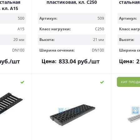
стальная
пластиковая, кл. С250
стальная
 кл. А15
500
Артикул:
509
Артикул:
A15
Класс нагрузки:
C250
Класс нагр
20 мм
Высота:
21 мм
Высота:
DN100
Ширина сечения:
DN100
Ширина с
уб.
/шт
833.04
руб.
/шт
2
Цена:
Цена:
ХИТ ПРОД