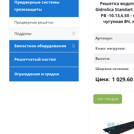
Придверные системы
Решетка водо
грязезащиты
Gidrolica Standart
РВ -10.13,6.50 
чугунная ВЧ, 
Придверные решётки
Поддоны
Артикул:
Емкостное оборудование
Класс нагрузки:
Высота:
Решетчатый настил
Ширина сечения:
Ограждения и грядки
1 029.60
Цена:
ХИТ ПРОДАЖ