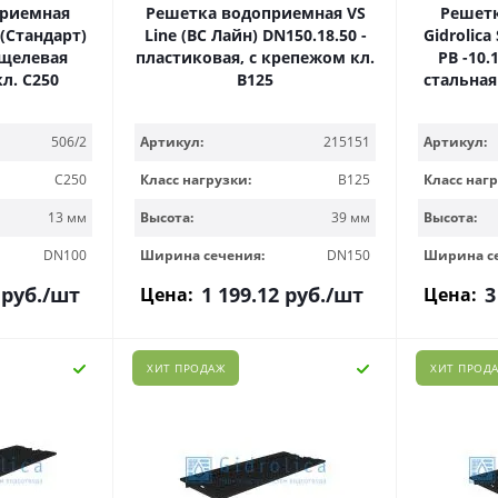
приемная
Решетка водоприемная VS
Решет
 (Стандарт)
Line (ВС Лайн) DN150.18.50 -
Gidrolica
- щелевая
пластиковая, с крепежом кл.
РВ -10.
кл. С250
B125
стальная
506/2
Артикул:
215151
Артикул:
C250
Класс нагрузки:
B125
Класс нагр
13 мм
Высота:
39 мм
Высота:
DN100
Ширина сечения:
DN150
Ширина с
руб.
/шт
1 199.12
руб.
/шт
3
Цена:
Цена:
ХИТ ПРОДАЖ
ХИТ ПРОД