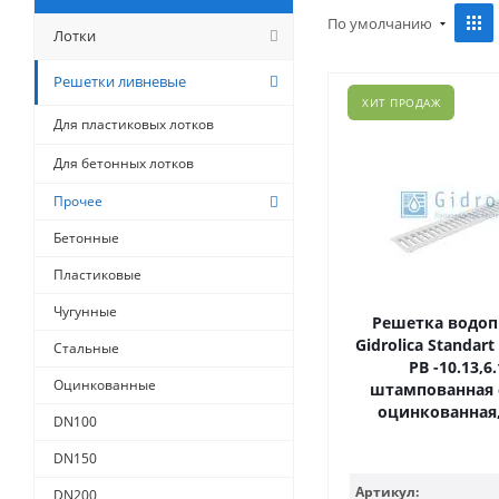
По умолчанию
Лотки
Решетки ливневые
ХИТ ПРОДАЖ
Для пластиковых лотков
Для бетонных лотков
Прочее
Бетонные
Пластиковые
Чугунные
Решетка водо
Gidrolica Standart
Стальные
РВ -10.13,6.
Оцинкованные
штампованная 
оцинкованная,
DN100
DN150
Артикул:
DN200