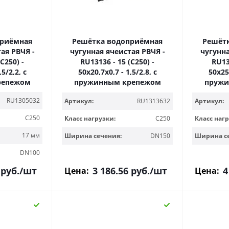
приёмная
Решётка водоприёмная
Решёт
ая РВЧЯ -
чугунная ячеистая РВЧЯ -
чугунна
C250) -
RU13136 - 15 (C250) -
RU13
,5/2,2, с
50х20,7х0,7 - 1,5/2,8, с
50х25,
репежом
пружинным крепежом
пружи
RU1305032
Артикул:
RU1313632
Артикул:
C250
Класс нагрузки:
C250
Класс нагр
17 мм
Ширина сечения:
DN150
Ширина с
DN100
руб.
/шт
3 186.56
руб.
/шт
4
Цена:
Цена: