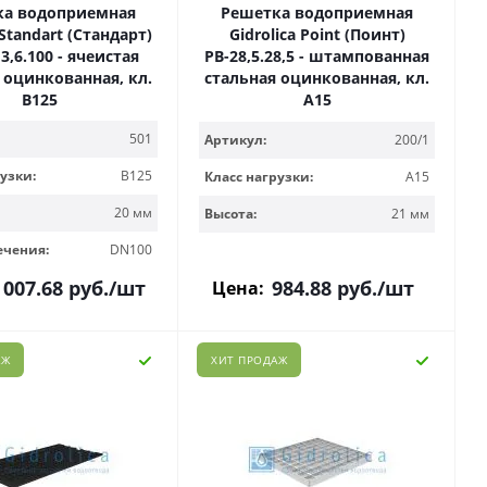
ка водоприемная
Решетка водоприемная
 Standart (Стандарт)
Gidrolica Point (Поинт)
13,6.100 - ячеистая
РВ-28,5.28,5 - штампованная
 оцинкованная, кл.
стальная оцинкованная, кл.
В125
А15
501
Артикул:
200/1
узки:
B125
Класс нагрузки:
A15
20 мм
Высота:
21 мм
ечения:
DN100
 007.68
руб.
/шт
984.88
руб.
/шт
Цена:
АЖ
ХИТ ПРОДАЖ