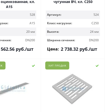
 оцинкованная, кл.
чугунная ВЧ, кл. С250
А15
528
Артикул:
524
узки:
A15
Класс нагрузки:
C250
20 мм
Высота:
24 мм
ечения:
DN200
Ширина сечения:
DN200
 562.56
руб.
/шт
2 738.32
руб.
/шт
Цена:
АЖ
ХИТ ПРОДАЖ