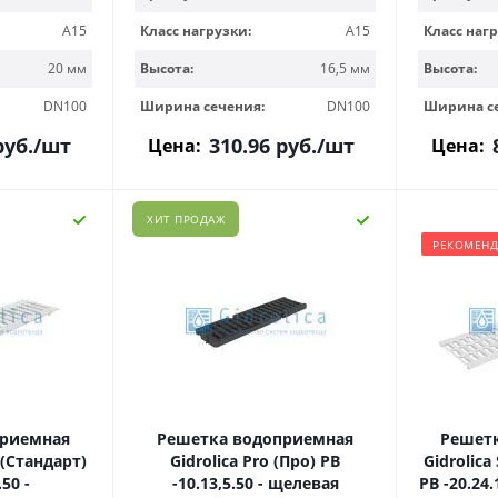
A15
Класс нагрузки:
A15
Класс нагр
20 мм
Высота:
16,5 мм
Высота:
DN100
Ширина сечения:
DN100
Ширина с
уб.
/шт
310.96
руб.
/шт
Цена:
Цена:
ХИТ ПРОДАЖ
РЕКОМЕН
приемная
Решетка водоприемная
Решет
 (Стандарт)
Gidrolica Pro (Про) РВ
Gidrolica
.50 -
-10.13,5.50 - щелевая
РВ -20.24