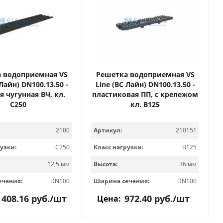
 водоприемная VS
Решетка водоприемная VS
 Лайн) DN100.13.50 -
Line (ВС Лайн) DN100.13.50 -
я чугунная ВЧ, кл.
пластиковая ПП, с крепежом
С250
кл. B125
2100
Артикул:
210151
узки:
C250
Класс нагрузки:
B125
12,5 мм
Высота:
36 мм
ечения:
DN100
Ширина сечения:
DN100
 408.16
руб.
/шт
972.40
руб.
/шт
Цена: