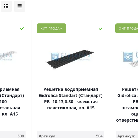
ХИТ ПРОДАЖ
ХИТ ПРОД
приемная
Решетка водоприемная
Решет
 (Стандарт)
Gidrolica Standart (Стандарт)
Gidrolica
100 -
РВ -10.13,6.50 - ячеистая
РВ
стальная
пластиковая, кл. А15
штампо
 кл. А15
оц
отверсти
508
Артикул:
504
Артикул: