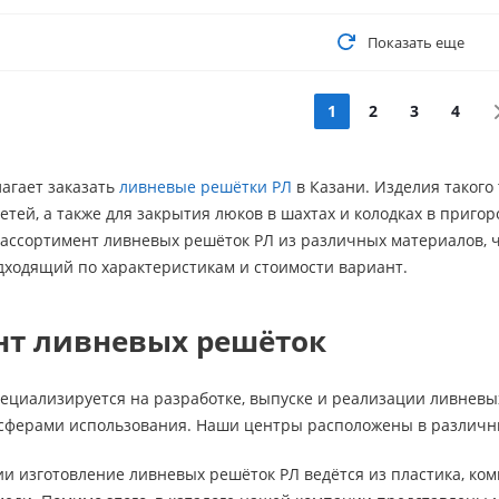
Показать еще
1
2
3
4
агает заказать
ливневые решётки РЛ
в Казани. Изделия такого
етей, а также для закрытия люков в шахтах и колодках в приго
 ассортимент ливневых решёток РЛ из различных материалов, 
дходящий по характеристикам и стоимости вариант.
нт ливневых решёток
пециализируется на разработке, выпуске и реализации ливнев
 сферами использования. Наши центры расположены в различны
 изготовление ливневых решёток РЛ ведётся из пластика, комп