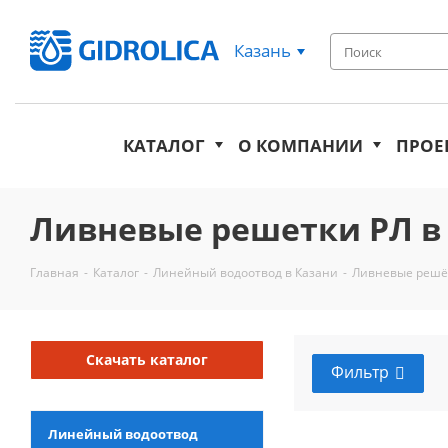
Казань
КАТАЛОГ
О КОМПАНИИ
ПРОЕ
Ливневые решетки РЛ в
Главная
-
Каталог
-
Линейный водоотвод в Казани
-
Ливневые решёт
Скачать каталог
Фильтр
Линейный водоотвод