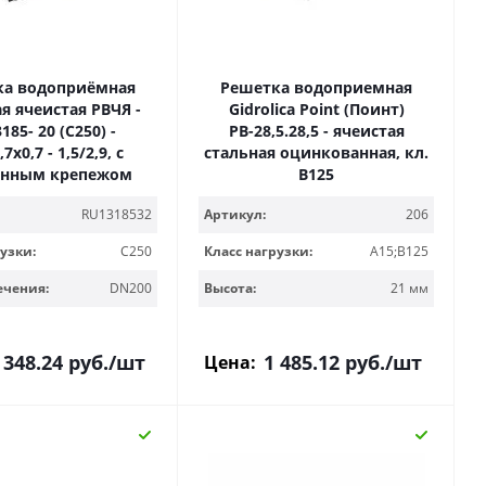
ка водоприёмная
Решетка водоприемная
я ячеистая РВЧЯ -
Gidrolica Point (Поинт)
185- 20 (C250) -
РВ-28,5.28,5 - ячеистая
7х0,7 - 1,5/2,9, с
стальная оцинкованная, кл.
нным крепежом
В125
RU1318532
Артикул:
206
узки:
C250
Класс нагрузки:
A15;B125
ечения:
DN200
Высота:
21 мм
 348.24
руб.
/шт
1 485.12
руб.
/шт
Цена: