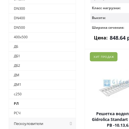
Класс нагрузки:
DN300
Высота:
DN400
DN500
Ширина сечения:
848.64
р
400х500
Цена:
ДБ
ДБ1
ХИТ ПРОДАЖ
ДБ2
ДМ
ДМ1
с250
РЛ
РСЧ
Решетка водо
Gidrolica Standart
Пескоуловители
РВ -10.13,6