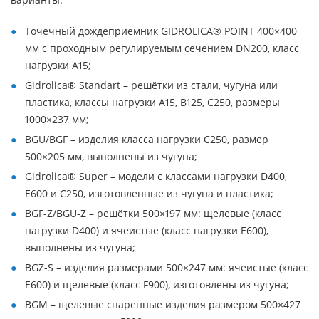
Точечный дождеприёмник GIDROLICA® POINT 400×400
мм с проходным регулируемым сечением DN200, класс
нагрузки А15;
Gidrolica® Standart – решётки из стали, чугуна или
пластика, классы нагрузки А15, В125, С250, размеры
1000×237 мм;
BGU/BGF – изделия класса нагрузки С250, размер
500×205 мм, выполнены из чугуна;
Gidrolica® Super – модели с классами нагрузки D400,
Е600 и С250, изготовленные из чугуна и пластика;
BGF-Z/BGU-Z – решётки 500×197 мм: щелевые (класс
нагрузки D400) и ячеистые (класс нагрузки Е600),
выполнены из чугуна;
BGZ-S – изделия размерами 500×247 мм: ячеистые (класс
Е600) и щелевые (класс F900), изготовлены из чугуна;
BGM – щелевые спаренные изделия размером 500×427