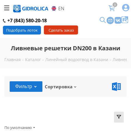
0
EN
+7 (843) 580-20-18
Подобрать лоток
Сделать заказ
Ливневые решетки DN200 в Казани
Главная
-
Каталог
-
Линейный водоотвод в Казани
-
Ливневы
Фильтр
Сортировка
По умолчанию