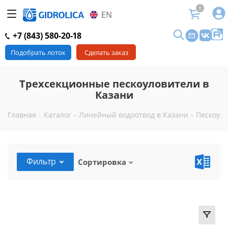
0
EN
+7 (843) 580-20-18
Подобрать лоток
Сделать заказ
Трехсекционные пескоуловители в
Казани
Главная
-
Каталог
-
Линейный водоотвод в Казани
-
Пескоуло
Фильтр
Сортировка