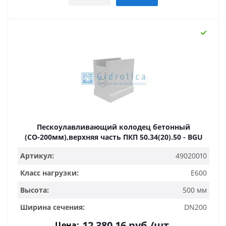
Пескоулавливающий колодец бетонный
(СО-200мм),верхняя часть ПКП 50.34(20).50 - BGU
Артикул:
49020010
Класс нагрузки:
E600
Высота:
500 мм
Ширина сечения:
DN200
12 380.16
руб.
/шт
Цена: