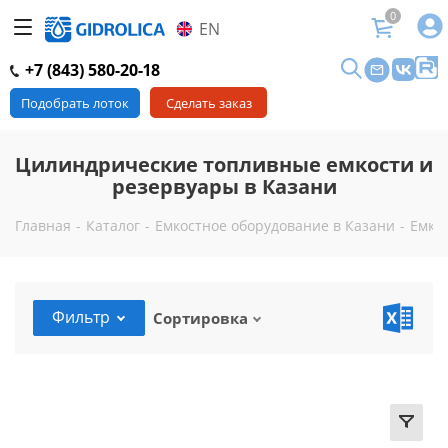
0
EN
+7 (843) 580-20-18
Подобрать лоток
Сделать заказ
Цилиндрические топливные емкости и
резервуары в Казани
Главная
-
Каталог
-
Емкостное оборудование в Казани
-
Емко
Фильтр
Сортировка