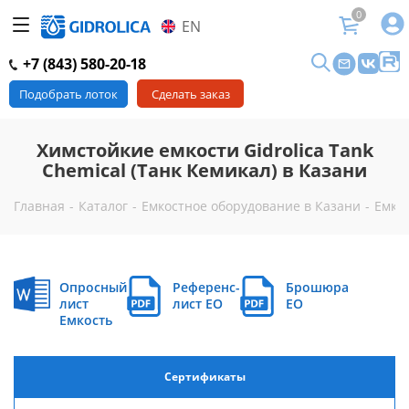
0
EN
+7 (843) 580-20-18
Подобрать лоток
Сделать заказ
Химстойкие емкости Gidrolica Tank
Chemical (Танк Кемикал) в Казани
Главная
-
Каталог
-
Емкостное оборудование в Казани
-
Емко
Опросный
Референс-
Брошюра
лист
лист EO
EO
Емкость
Сертификаты