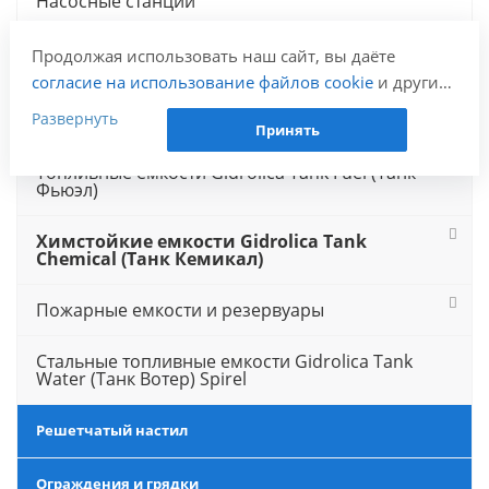
Насосные станции
Емкости и резервуары
Продолжая использовать наш сайт, вы даёте
согласие на использование файлов cookie
и других
Накопительные и пожарные емкости Gidrolica
пользовательских данных (включая IP-адрес,
Развернуть
Tank Water (Танк Вотер)
Принять
сведения о местоположении, устройстве, действиях
на сайте и т. п.) для функционирования сайта,
Топливные емкости Gidrolica Tank Fuel (Танк
проведения статистических исследований,
Фьюэл)
ретаргетинга и использования систем аналитики
(например, Яндекс.Метрика), в соответствии с
Химстойкие емкости Gidrolica Tank
Chemical (Танк Кемикал)
нашей
Политикой обработки персональных
данных.
Пожарные емкости и резервуары
Если вы не хотите, чтобы ваши данные
обрабатывались, настройте ограничения в браузере
Стальные топливные емкости Gidrolica Tank
или покиньте сайт.
Water (Танк Вотер) Spirel
Решетчатый настил
Ограждения и грядки