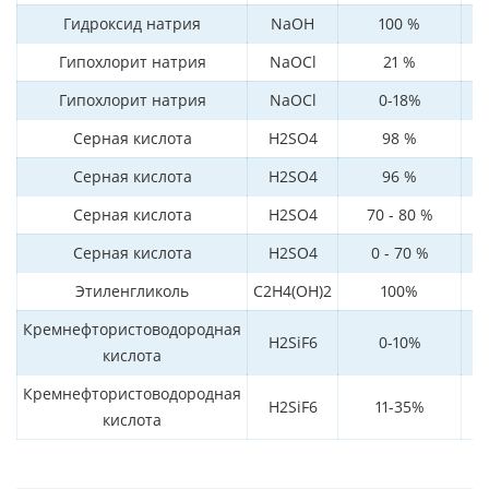
Гидроксид натрия
NaOH
100 %
Гипохлорит натрия
NaOCl
21 %
н
Гипохлорит натрия
NaOCl
0-18%
н
Серная кислота
H2SO4
98 %
Серная кислота
H2SO4
96 %
Серная кислота
H2SO4
70 - 80 %
Серная кислота
H2SO4
0 - 70 %
Этиленгликоль
C2H4(OH)2
100%
Кремнефтористоводородная
H2SiF6
0-10%
кислота
Кремнефтористоводородная
H2SiF6
11-35%
кислота