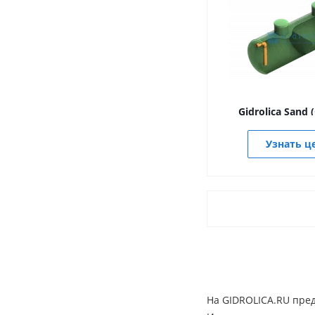
Gidrolica Sand 
Узнать ц
На GIDROLICA.RU пре