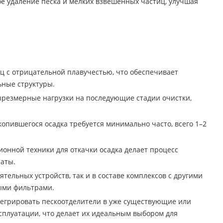
е удаление песка и мелких взвешенных частиц, улучшая
иц с отрицательной плавучестью, что обеспечивает
ные структуры.
резмерные нагрузки на последующие стадии очистки,
копившегося осадка требуется минимально часто, всего 1–2
ионной техники для откачки осадка делает процесс
аты.
тельных устройств, так и в составе комплексов с другими
ыми фильтрами.
нтегрировать пескоотделители в уже существующие или
сплуатации, что делает их идеальным выбором для