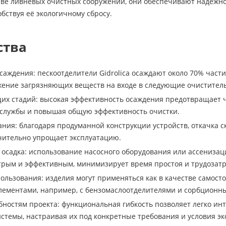
аве ливневых очистных сооружений, они обеспечивают надёжно
обствуя её экологичному сбросу.
ства
саждения: пескоотделители Gidrolica осаждают около 70% част
ение загрязняющих веществ на входе в следующие очиститель
х стадий: высокая эффективность осаждения предотвращает ч
 службы и повышая общую эффективность очистки.
ания: благодаря продуманной конструкции устройств, откачка с
начительно упрощает эксплуатацию.
 осадка: использование насосного оборудования или ассенизац
рым и эффективным, минимизирует время простоя и трудозатр
льзования: изделия могут применяться как в качестве самостоя
лементами, например, с бензомаслоотделителями и сорбционн
бностям проекта: функциональная гибкость позволяет легко и
стемы, настраивая их под конкретные требования и условия эк