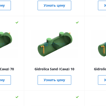
ену
Узнать цену
У
(Санд) 70
Gidrolica Sand (Санд) 10
Gidroli
ену
Узнать цену
У