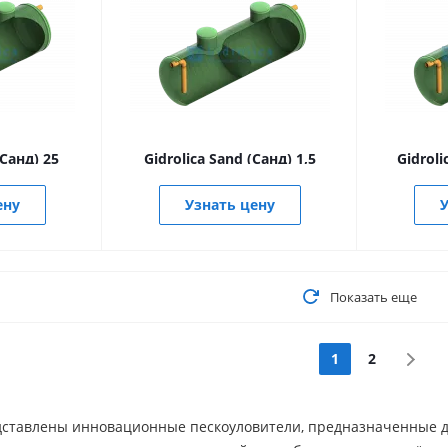
(Санд) 25
Gidrolica Sand (Санд) 1,5
Gidroli
ену
Узнать цену
У
Показать еще
1
2
дставлены инновационные пескоуловители, предназначенные д