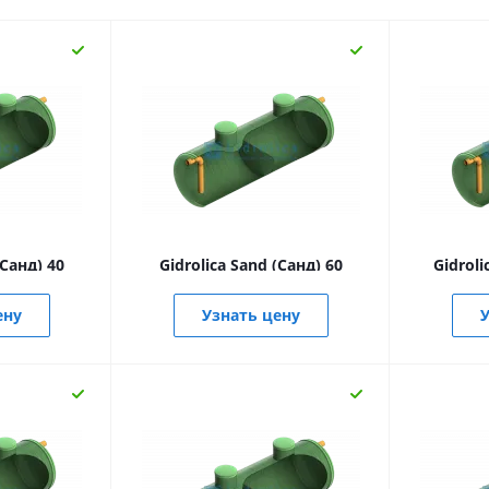
(Санд) 40
Gidrolica Sand (Санд) 60
Gidroli
ену
Узнать цену
У