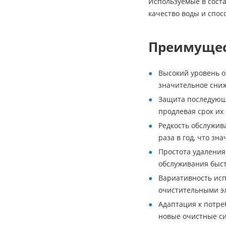
Используемые в сост
качество воды и спос
Преимуще
Высокий уровень о
значительное сниж
Защита последующи
продлевая срок их
Редкость обслужив
раза в год, что з
Простота удаления
обслуживания быст
Вариативность испо
очистительными э
Адаптация к потре
новые очистные си