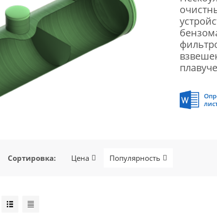
очистны
устройс
бензом
фильтро
взвеше
плавуче
Опр
лис
Сортировка
:
Цена
Популярность