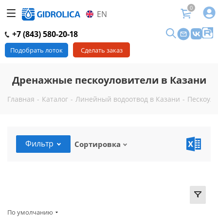
0
EN
+7 (843) 580-20-18
Подобрать лоток
Сделать заказ
Дренажные пескоуловители в Казани
Главная
-
Каталог
-
Линейный водоотвод в Казани
-
Пескоуло
Фильтр
Сортировка
По умолчанию