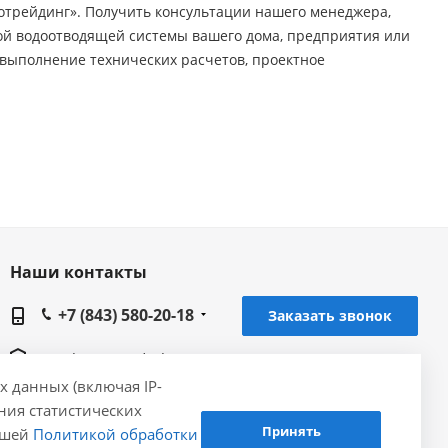
отрейдинг». Получить консультации нашего менеджера,
ной водоотводящей системы вашего дома, предприятия или
выполнение технических расчетов, проектное
Наши контакты
+7 (843) 580-20-18
Заказать звонок
om_kazan@gidrolica.ru
х данных (включая IP-
Региональное представительство Gidrolica в г.
ения статистических
Казань, ул. Лебедева 1,корпус 6
Принять
нашей
Политикой обработки