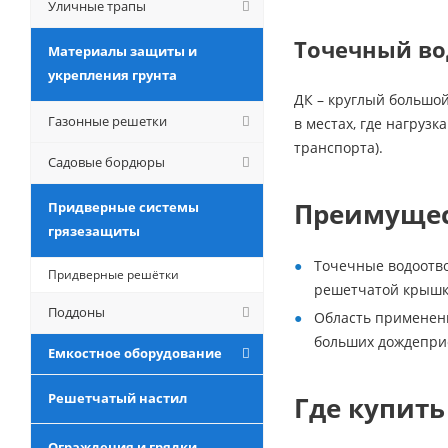
Уличные трапы
Точечный во
Материалы защиты и
укрепления грунта
ДК – круглый большо
Газонные решетки
в местах, где нагруз
транспорта).
Садовые бордюры
Преимущес
Придверные системы
грязезащиты
Точечные водоотв
Придверные решётки
решетчатой крышк
Поддоны
Область применени
больших дождеприе
Емкостное оборудование
Решетчатый настил
Где купить
Ограждения и грядки