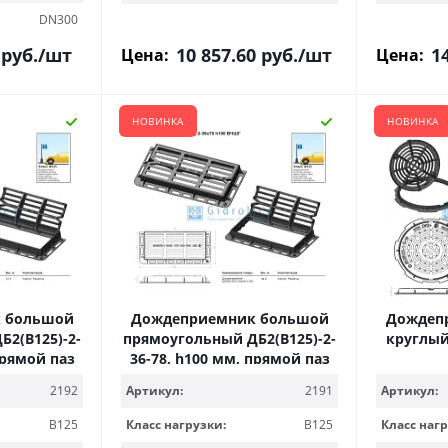
DN300
руб.
/шт
10 857.60
руб.
/шт
1
Цена:
Цена:
НОВИНКА
НОВИНКА
 большой
Дождеприемник большой
Дождеп
2(В125)-2-
прямоугольный ДБ2(В125)-2-
круглый 
прямой паз
36-78, h100 мм, прямой паз
2192
Артикул:
2191
Артикул:
B125
Класс нагрузки:
B125
Класс нагр