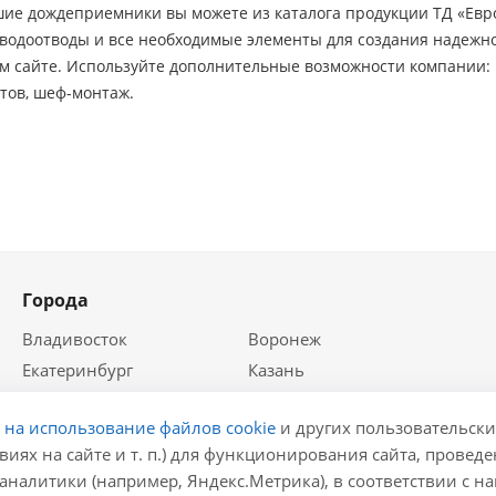
шие дождеприемники вы можете из каталога продукции ТД «Евр
ь водоотводы и все необходимые элементы для создания надеж
м сайте. Используйте дополнительные возможности компании: 
тов, шеф-монтаж.
Города
Владивосток
Воронеж
Екатеринбург
Казань
Краснодар
Красноярск
е на использование файлов cookie
и других пользовательски
Крым
Москва
виях на сайте и т. п.) для функционирования сайта, провед
Нижний Новгород
Новосибирск
аналитики (например, Яндекс.Метрика), в соответствии с 
Ростов-на-Дону
Самара