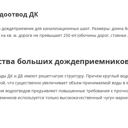
доотвод ДК
й дождеприемник для канализационных шахт. Размеры: длина 8
ка на кв. м. дороги не превышает 250 кН (обочины дорог, стоян
тва больших дождеприемников
оды ДК и ДБ имеют решетчатую структуру. Причем круглый во
ой, что существенно увеличивает объем принимаемой воды в 
я водоотводов предъявляет повышенные требования к прочнос
мников используется только высококачественный чугун марки 