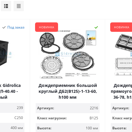
Под заказ
НОВИНКА
НОВИНКА
Gidrolica
Дождеприемник большой
Дождеп
П-40.40 -
круглый ДБ2(В125)-1-13-60,
прямоуго
вый
h100 мм
36-78, h
239
Артикул:
2216
Артикул:
C250
Класс нагрузки:
B125
Класс нагр
400 мм
Высота:
100 мм
Высота: