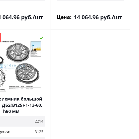
4 064.96
руб.
/шт
14 064.96
руб.
/шт
Цена:
риемник большой
ДБ2(В125)-1-13-60,
h60 мм
2214
узки:
B125