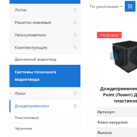
По умолчанию
Лотки
Решетки ливневые
Пескоуловители
ПРЕДЗАКАЗ
Комплектующие
Дренажный водоотвод
Системы точечного
водоотвода
Дождеприемник 
Люки
Point (Поинт) Д
пластико
Дождеприемники
Артикул:
Пластиковые
Класс нагрузки:
Чугунные
Высота: