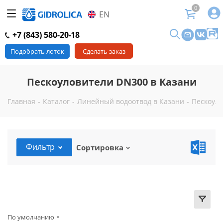
0
EN
+7 (843) 580-20-18
Подобрать лоток
Сделать заказ
Пескоуловители DN300 в Казани
Главная
-
Каталог
-
Линейный водоотвод в Казани
-
Пескоуло
Фильтр
Сортировка
По умолчанию