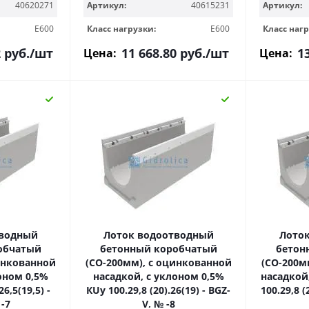
40620271
Артикул:
40615231
Артикул:
E600
Класс нагрузки:
E600
Класс нагр
2
руб.
/шт
11 668.80
руб.
/шт
1
Цена:
Цена:
тводный
Лоток водоотводный
Лото
обчатый
бетонный коробчатый
бетон
инкованной
(СО-200мм), с оцинкованной
(СО-200м
оном 0,5%
насадкой, с уклоном 0,5%
насадкой
26,5(19,5) -
КUу 100.29,8 (20).26(19) - BGZ-
100.29,8 (
-7
V, № -8