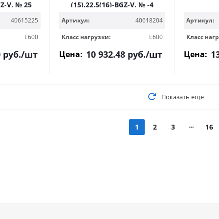
GZ-V, № 25
(15).22,5(16)-BGZ-V, № -4
40615225
Артикул:
40618204
Артикул:
E600
Класс нагрузки:
E600
Класс нагр
0
руб.
/шт
10 932.48
руб.
/шт
1
Цена:
Цена:
Показать еще
1
2
3
16