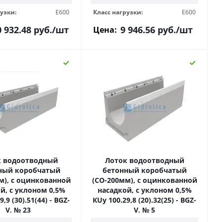
узки:
E600
Класс нагрузки:
E600
0 932.48
руб.
/шт
9 946.56
руб.
/шт
Цена:
к водоотводный
Лоток водоотводный
ный коробчатый
бетонный коробчатый
м), с оцинкованной
(СО-200мм), с оцинкованной
й, с уклоном 0,5%
насадкой, с уклоном 0,5%
,9 (30).51(44) - BGZ-
КUу 100.29,8 (20).32(25) - BGZ-
V, № 23
V, № 5