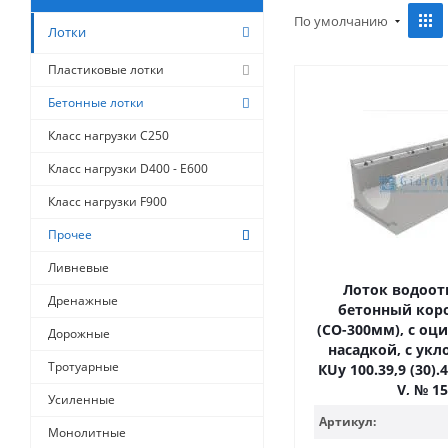
По умолчанию
Лотки
Пластиковые лотки
Бетонные лотки
Класс нагрузки C250
Класс нагрузки D400 - E600
Класс нагрузки F900
Прочее
Ливневые
Лоток водоо
Дренажные
бетонный кор
(СО-300мм), с оц
Дорожные
насадкой, с укл
Тротуарные
КUу 100.39,9 (30).4
V, № 15
Усиленные
Артикул:
Монолитные