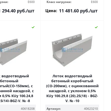
узки:
E600
Класс нагрузки:
E600
1 294.40
руб.
/шт
11 481.60
руб.
/шт
Цена:
к водоотводный
Лоток водоотводный
бетонный
бетонный коробчатый
тый(СО-150мм), с
(СО-200мм), с оцинкованной
анной насадкой, с
насадкой, с уклоном 0,5%
 0,5% КUу 100.24,8
КUу 100.29,8 (20).25(18) - BGZ-
,5(14)-BGZ-V, № -8
V, № -10
40618208
Артикул:
40623210