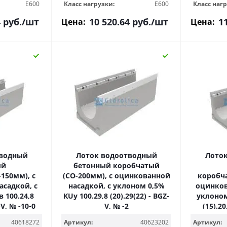
E600
Класс нагрузки:
E600
Класс нагр
4
руб.
/шт
10 520.64
руб.
/шт
1
Цена:
Цена:
тводный
Лоток водоотводный
Лото
ый
бетонный коробчатый
150мм), с
(СО-200мм), с оцинкованной
коробча
садкой, с
насадкой, с уклоном 0,5%
оцинков
 100.24,8
КUу 100.29,8 (20).29(22) - BGZ-
уклоном
-V, № -10-0
V, № -2
(15).20
40618272
Артикул:
40623202
Артикул: