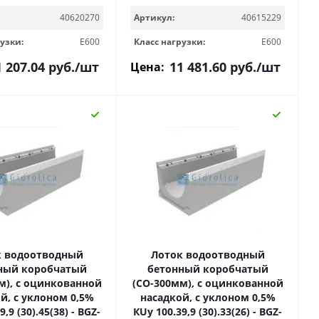
40620270
Артикул:
40615229
узки:
E600
Класс нагрузки:
E600
1 207.04
руб.
/шт
11 481.60
руб.
/шт
Цена:
к водоотводный
Лоток водоотводный
ный коробчатый
бетонный коробчатый
м), с оцинкованной
(СО-300мм), с оцинкованной
й, с уклоном 0,5%
насадкой, с уклоном 0,5%
,9 (30).45(38) - BGZ-
КUу 100.39,9 (30).33(26) - BGZ-