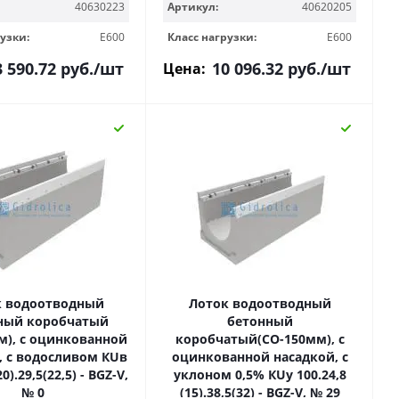
40630223
Артикул:
40620205
узки:
E600
Класс нагрузки:
E600
3 590.72
руб.
/шт
10 096.32
руб.
/шт
Цена:
к водоотводный
Лоток водоотводный
ный коробчатый
бетонный
м), с оцинкованной
коробчатый(СО-150мм), с
, с водосливом КUв
оцинкованной насадкой, с
20).29,5(22,5) - BGZ-V,
уклоном 0,5% КUу 100.24,8
№ 0
(15).38,5(32) - BGZ-V, № 29