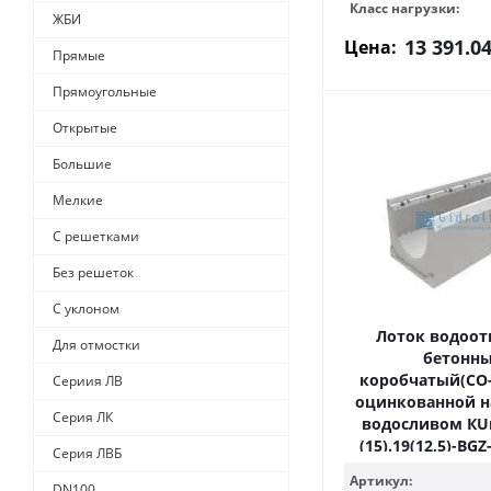
Класс нагрузки:
ЖБИ
13 391.0
Цена:
Прямые
Прямоугольные
Открытые
Большие
Мелкие
С решетками
Без решеток
С уклоном
Лоток водоо
Для отмостки
бетонн
коробчатый(СО-
Сериия ЛВ
оцинкованной на
Серия ЛК
водосливом КUв
(15).19(12,5)-BGZ
Серия ЛВБ
Артикул:
DN100