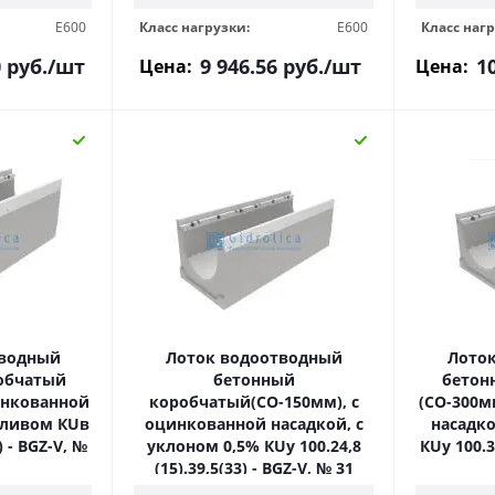
E600
Класс нагрузки:
E600
Класс нагр
0
руб.
/шт
9 946.56
руб.
/шт
1
Цена:
Цена:
тводный
Лоток водоотводный
Лото
обчатый
бетонный
бетон
инкованной
коробчатый(СО-150мм), с
(СО-300м
сливом КUв
оцинкованной насадкой, с
насадко
) - BGZ-V, №
уклоном 0,5% КUу 100.24,8
КUу 100.39
(15).39,5(33) - BGZ-V, № 31