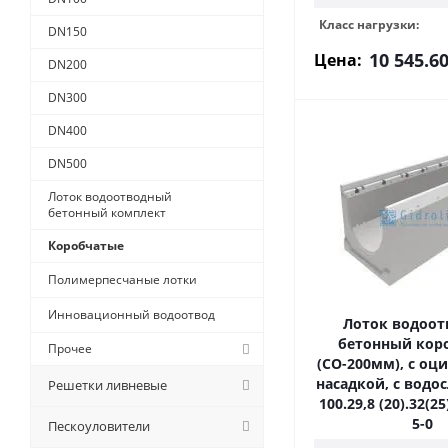
Класс нагрузки:
DN150
10 545.6
Цена:
DN200
DN300
DN400
DN500
Лоток водоотводный
бетонный комплект
Коробчатые
Полимерпесчаные лотки
Инновационный водоотвод
Лоток водоо
бетонный кор
Прочее
(СО-200мм), с оц
насадкой, с водо
Решетки ливневые
100.29,8 (20).32(25
5-0
Пескоуловители