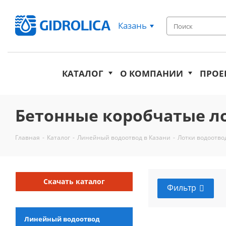
Казань
КАТАЛОГ
О КОМПАНИИ
ПРОЕ
Бетонные коробчатые ло
Главная
-
Каталог
-
Линейный водоотвод в Казани
-
Лотки водоотво
Скачать каталог
Фильтр
Линейный водоотвод