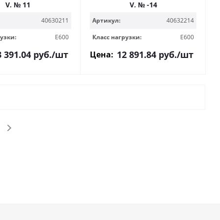
V, № 11
V, № -14
40630211
Артикул:
40632214
узки:
E600
Класс нагрузки:
E600
3 391.04
руб.
/шт
12 891.84
руб.
/шт
Цена: