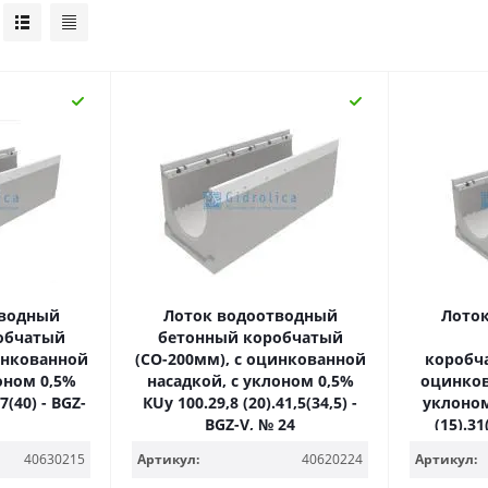
тводный
Лоток водоотводный
Лото
обчатый
бетонный коробчатый
инкованной
(СО-200мм), с оцинкованной
коробча
оном 0,5%
насадкой, с уклоном 0,5%
оцинков
7(40) - BGZ-
КUу 100.29,8 (20).41,5(34,5) -
уклоном
BGZ-V, № 24
(15).31
40630215
Артикул:
40620224
Артикул: