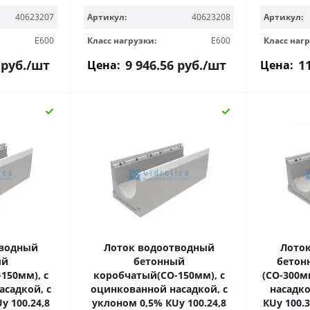
40623207
Артикул:
40623208
Артикул:
E600
Класс нагрузки:
E600
Класс нагр
руб.
/шт
9 946.56
руб.
/шт
1
Цена:
Цена:
тводный
Лоток водоотводный
Лото
ый
бетонный
бетон
150мм), с
коробчатый(СО-150мм), с
(СО-300м
садкой, с
оцинкованной насадкой, с
насадко
у 100.24,8
уклоном 0,5% КUу 100.24,8
КUу 100.39