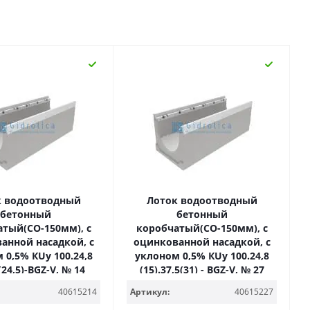
к водоотводный
Лоток водоотводный
бетонный
бетонный
тый(СО-150мм), с
коробчатый(СО-150мм), с
анной насадкой, с
оцинкованной насадкой, с
 0,5% КUу 100.24,8
уклоном 0,5% КUу 100.24,8
(24,5)-BGZ-V, № 14
(15).37,5(31) - BGZ-V, № 27
40615214
Артикул:
40615227