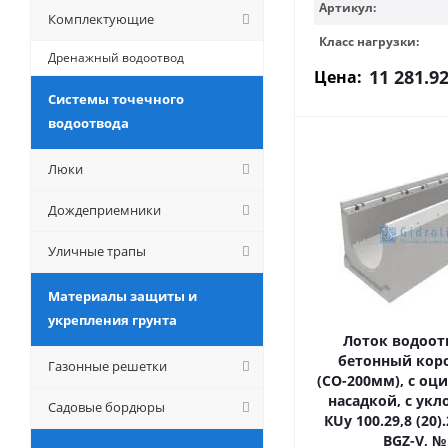
Артикул:
Комплектующие
Класс нагрузки:
Дренажный водоотвод
11 281.9
Цена:
Системы точечного
водоотвода
Люки
Дождеприемники
Уличные трапы
Материалы защиты и
укрепления грунта
Лоток водоо
бетонный кор
Газонные решетки
(СО-200мм), с оц
насадкой, с укл
Садовые бордюры
КUу 100.29,8 (20).
BGZ-V, № 