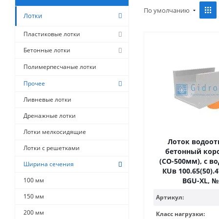
По умолчанию
Лотки
Пластиковые лотки
Бетонные лотки
Полимерпесчаные лотки
Прочее
Ливневые лотки
Дренажные лотки
Лотки мелкосидящие
Лоток водоо
Лотки с решетками
бетонный кор
(СО-500мм), с в
Ширина сечения
КUв 100.65(50).47
100 мм
BGU-XL, №
150 мм
Артикул:
200 мм
Класс нагрузки: