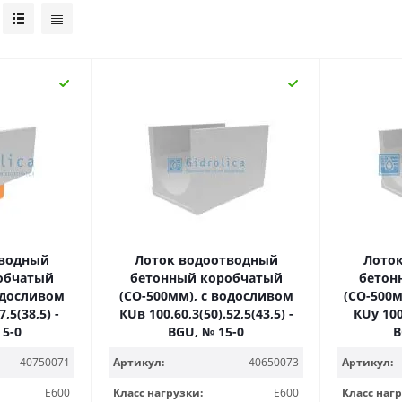
тводный
Лоток водоотводный
Лото
обчатый
бетонный коробчатый
бетон
одосливом
(СО-500мм), с водосливом
(СО-500м
,5(38,5) -
КUв 100.60,3(50).52,5(43,5) -
КUу 100.
 5-0
BGU, № 15-0
B
Артикул:
40750071
Артикул:
40650073
Класс нагр
E600
Класс нагрузки:
E600