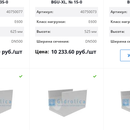
35-0
BGU-XL, № 15-0
B
Артикул:
40750077
Артикул:
40750073
Класс нагр
E600
Класс нагрузки:
E600
Высота:
625 мм
Высота:
525 мм
Ширина с
DN500
Ширина сечения:
DN500
0
руб.
/шт
10 233.60
руб.
/шт
Цена:
У