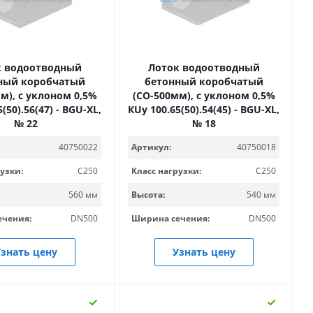
к водоотводный
Лоток водоотводный
ный коробчатый
бетонный коробчатый
м), с уклоном 0,5%
(СО-500мм), с уклоном 0,5%
(50).56(47) - BGU-XL,
КUу 100.65(50).54(45) - BGU-XL,
№ 22
№ 18
40750022
Артикул:
40750018
узки:
C250
Класс нагрузки:
C250
560 мм
Высота:
540 мм
ечения:
DN500
Ширина сечения:
DN500
знать цену
Узнать цену