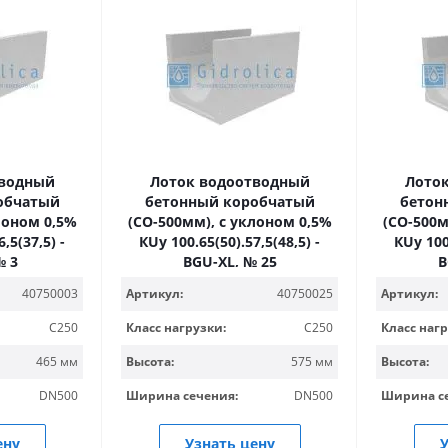
тводный
Лоток водоотводный
Лото
обчатый
бетонный коробчатый
бетон
лоном 0,5%
(СО-500мм), с уклоном 0,5%
(СО-500м
,5(37,5) -
КUу 100.65(50).57,5(48,5) -
КUу 100.
№ 3
BGU-XL, № 25
B
40750003
Артикул:
40750025
Артикул:
C250
Класс нагрузки:
C250
Класс нагр
465 мм
Высота:
575 мм
Высота:
DN500
Ширина сечения:
DN500
Ширина с
ену
Узнать цену
У