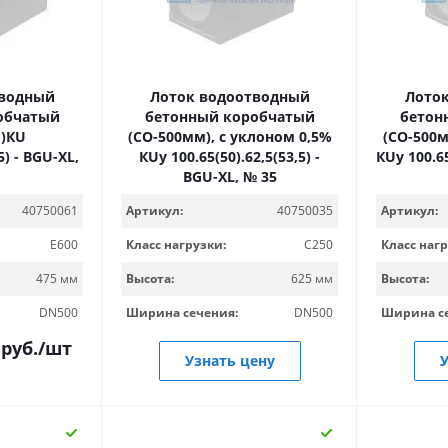
тводный
Лоток водоотводный
Лото
обчатый
бетонный коробчатый
бетон
м)КU
(СО-500мм), с уклоном 0,5%
(СО-500м
5) - BGU-XL,
КUу 100.65(50).62,5(53,5) -
КUу 100.65
BGU-XL, № 35
Артикул:
40750035
Артикул:
40750061
Класс нагрузки:
C250
Класс нагр
E600
Высота:
625 мм
Высота:
475 мм
Ширина сечения:
DN500
Ширина с
DN500
руб.
/шт
Узнать цену
У