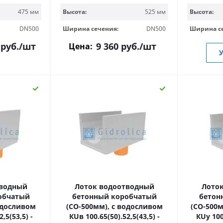
Высота:
475 мм
Высота:
525 мм
Ширина с
DN500
Ширина сечения:
DN500
руб.
/шт
9 360
руб.
/шт
Цена:
У
тводный
Лоток водоотводный
Лото
обчатый
бетонный коробчатый
бетон
одосливом
(СО-500мм), с водосливом
(СО-500м
,5(53,5) -
КUв 100.65(50).52,5(43,5) -
КUу 100.