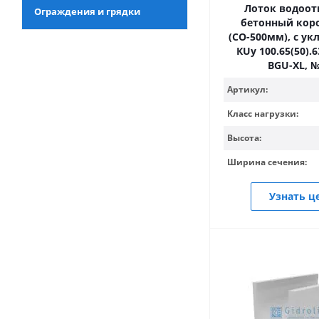
Лоток водоо
Ограждения и грядки
бетонный кор
(СО-500мм), с ук
КUу 100.65(50).63
BGU-XL, №
Артикул:
Класс нагрузки:
Высота:
Ширина сечения:
Узнать ц