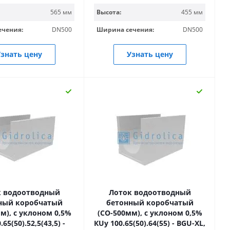
565 мм
Высота:
455 мм
ечения:
DN500
Ширина сечения:
DN500
знать цену
Узнать цену
к водоотводный
Лоток водоотводный
ный коробчатый
бетонный коробчатый
м), с уклоном 0,5%
(СО-500мм), с уклоном 0,5%
65(50).52,5(43,5) -
КUу 100.65(50).64(55) - BGU-XL,