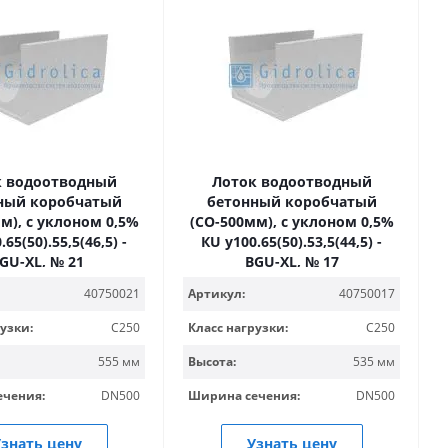
к водоотводный
Лоток водоотводный
ный коробчатый
бетонный коробчатый
м), с уклоном 0,5%
(СО-500мм), с уклоном 0,5%
65(50).55,5(46,5) -
КU у100.65(50).53,5(44,5) -
GU-XL, № 21
BGU-XL, № 17
40750021
Артикул:
40750017
узки:
C250
Класс нагрузки:
C250
555 мм
Высота:
535 мм
ечения:
DN500
Ширина сечения:
DN500
знать цену
Узнать цену