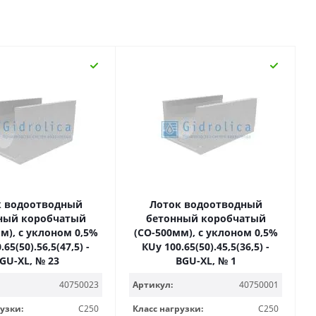
к водоотводный
Лоток водоотводный
ный коробчатый
бетонный коробчатый
м), с уклоном 0,5%
(СО-500мм), с уклоном 0,5%
65(50).56,5(47,5) -
КUу 100.65(50).45,5(36,5) -
GU-XL, № 23
BGU-XL, № 1
40750023
Артикул:
40750001
узки:
C250
Класс нагрузки:
C250