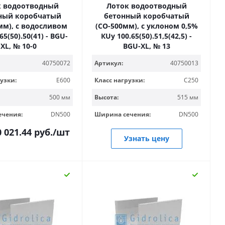
к водоотводный
Лоток водоотводный
ный коробчатый
бетонный коробчатый
мм), с водосливом
(СО-500мм), с уклоном 0,5%
65(50).50(41) - BGU-
КUу 100.65(50).51,5(42,5) -
XL, № 10-0
BGU-XL, № 13
Артикул:
40750013
40750072
Класс нагрузки:
C250
узки:
E600
Высота:
515 мм
500 мм
Ширина сечения:
DN500
ечения:
DN500
0 021.44
руб.
/шт
Узнать цену