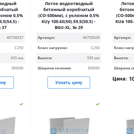
тводный
Лоток водоотводный
Лото
обчатый
бетонный коробчатый
бетон
лоном 0,5%
(СО-500мм), с уклоном 0,5%
(СО-500
,5(54,5) -
КUу 100.65(50).59,5(50,5) -
КUв 100.
 37
BGU-XL, № 29
40750037
Артикул:
40750029
Артикул:
C250
Класс нагрузки:
C250
Класс нагр
635 мм
Высота:
595 мм
Высота:
DN500
Ширина сечения:
DN500
Ширина с
1
Цена:
ену
Узнать цену