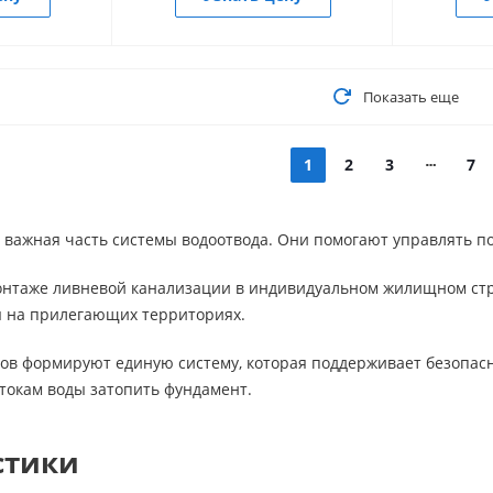
Показать еще
1
2
3
7
 важная часть системы водоотвода. Они помогают управлять по
нтаже ливневой канализации в индивидуальном жилищном строи
 на прилегающих территориях.
ков формируют единую систему, которая поддерживает безопа
отокам воды затопить фундамент.
стики