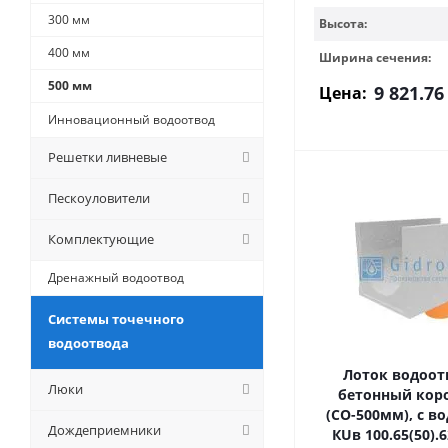
300 мм
Высота:
400 мм
Ширина сечения:
500 мм
9 821.76
Цена:
Инновационный водоотвод
Решетки ливневые
Пескоуловители
Комплектующие
Дренажный водоотвод
Системы точечного
водоотвода
Лоток водоо
Люки
бетонный кор
(СО-500мм), с в
Дождеприемники
КUв 100.65(50).62