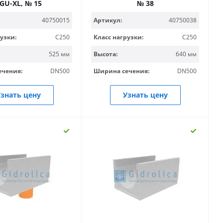
GU-XL, № 15
№ 38
40750015
Артикул:
40750038
узки:
C250
Класс нагрузки:
C250
525 мм
Высота:
640 мм
ечения:
DN500
Ширина сечения:
DN500
знать цену
Узнать цену