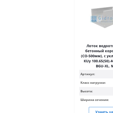
Лоток водоо
бетонный кор
(СО-500мм), с ук
КUу 100.65(50).46
BGU-XL, 
Артикул:
Класс нагрузки:
Высота:
Ширина сечения:
Узнать ц