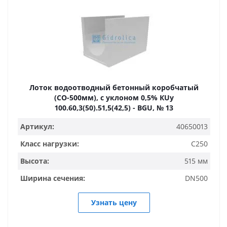
Лоток водоотводный бетонный коробчатый
(СО-500мм), с уклоном 0,5% КUу
100.60,3(50).51,5(42,5) - BGU, № 13
Артикул:
40650013
Класс нагрузки:
C250
Высота:
515 мм
Ширина сечения:
DN500
Узнать цену