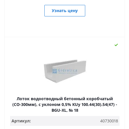
Узнать цену
Лоток водоотводный бетонный коробчатый
(СО-300мм), с уклоном 0,5% КUу 100.44(30).54(47) -
BGU-XL, № 18
Артикул:
40730018