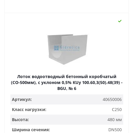
Лоток водоотводный бетонный коробчатый
(СО-500мм), с уклоном 0,5% КUу 100.60,3(50).48(39) -
BGU, № 6
Артикул:
40650006
Класс нагрузки:
C250
Высота:
480 мм
Ширина сечения:
DN500