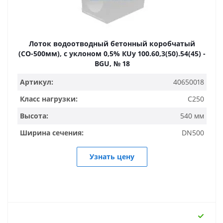
Лоток водоотводный бетонный коробчатый
(СО-500мм), с уклоном 0,5% КUу 100.60,3(50).54(45) -
BGU, № 18
Артикул:
40650018
Класс нагрузки:
C250
Высота:
540 мм
Ширина сечения:
DN500
Узнать цену