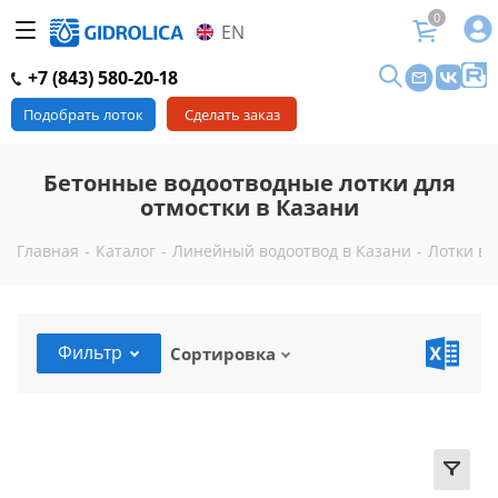
0
EN
+7 (843) 580-20-18
Подобрать лоток
Сделать заказ
Бетонные водоотводные лотки для
отмостки в Казани
Главная
-
Каталог
-
Линейный водоотвод в Казани
-
Лотки во
Фильтр
Сортировка