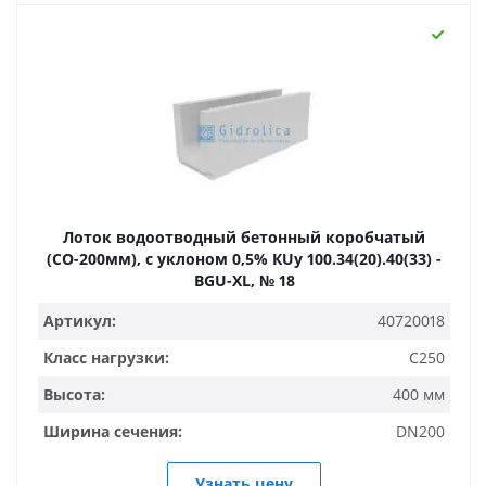
Лоток водоотводный бетонный коробчатый
(СО-200мм), с уклоном 0,5% КUу 100.34(20).40(33) -
BGU-XL, № 18
Артикул:
40720018
Класс нагрузки:
C250
Высота:
400 мм
Ширина сечения:
DN200
Узнать цену