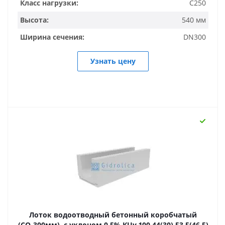
Класс нагрузки:
C250
Высота:
540 мм
Ширина сечения:
DN300
Узнать цену
Лоток водоотводный бетонный коробчатый
(СО-300мм), с уклоном 0,5% КUу 100.44(30).53,5(46,5)