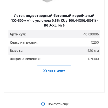
Лоток водоотводный бетонный коробчатый
(СО-300мм), с уклоном 0,5% КUу 100.44(30).48(41) -
BGU-XL, № 6
Артикул:
40730006
Класс нагрузки:
C250
Высота:
480 мм
Ширина сечения:
DN300
Узнать цену
Показать еще