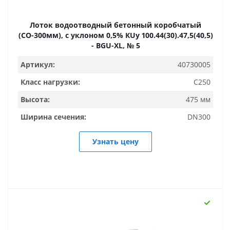
Лоток водоотводный бетонный коробчатый
(СО-300мм), с уклоном 0,5% КUу 100.44(30).47,5(40,5)
- BGU-XL, № 5
Артикул:
40730005
Класс нагрузки:
C250
Высота:
475 мм
Ширина сечения:
DN300
Узнать цену