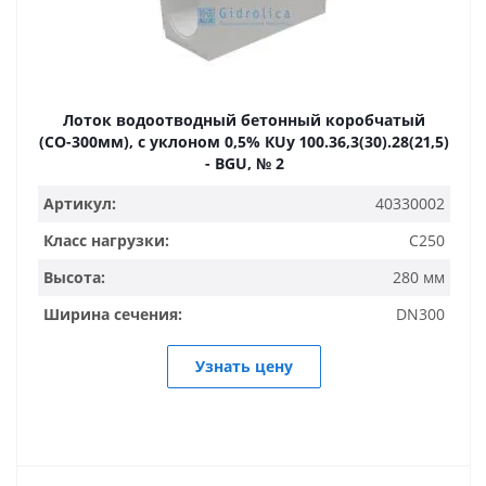
Лоток водоотводный бетонный коробчатый
(СО-300мм), с уклоном 0,5% КUу 100.36,3(30).28(21,5)
- BGU, № 2
Артикул:
40330002
Класс нагрузки:
C250
Высота:
280 мм
Ширина сечения:
DN300
Узнать цену