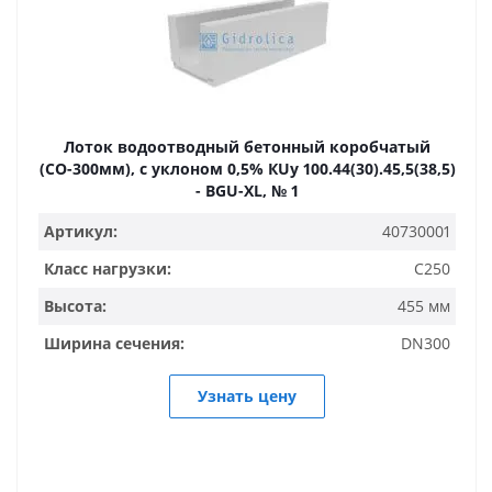
Лоток водоотводный бетонный коробчатый
(СО-300мм), с уклоном 0,5% КUу 100.44(30).45,5(38,5)
- BGU-XL, № 1
Артикул:
40730001
Класс нагрузки:
C250
Высота:
455 мм
Ширина сечения:
DN300
Узнать цену