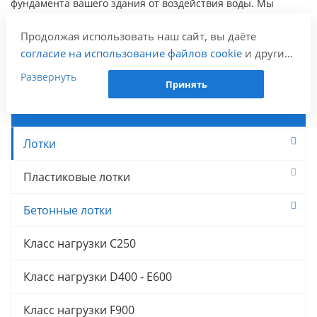
фундамента вашего здания от воздействия воды. Мы
предлагаем продукцию с гарантией качества и
Продолжая использовать наш сайт, вы даёте
профессиональную установку. Обратитесь к нам для
согласие на использование файлов cookie
и других
консультации и получения дополнительной информации!
пользовательских данных (включая IP-адрес,
Развернуть
Принять
сведения о местоположении, устройстве, действиях
на сайте и т. п.) для функционирования сайта,
Линейный водоотвод
проведения статистических исследований,
ретаргетинга и использования систем аналитики
Лотки
(например, Яндекс.Метрика), в соответствии с
нашей
Политикой обработки персональных
Пластиковые лотки
данных.
Если вы не хотите, чтобы ваши данные
Бетонные лотки
обрабатывались, настройте ограничения в браузере
или покиньте сайт.
Класс нагрузки C250
Класс нагрузки D400 - E600
Класс нагрузки F900