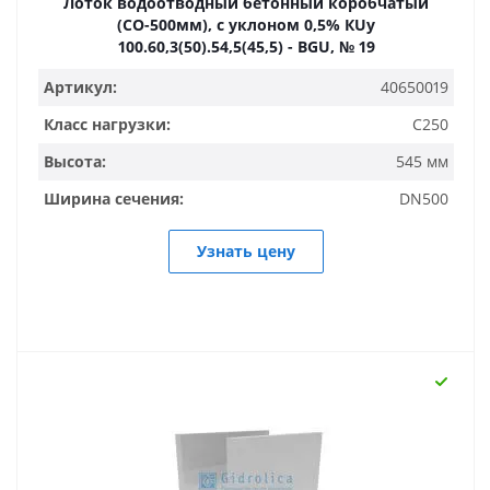
Лоток водоотводный бетонный коробчатый
(СО-500мм), с уклоном 0,5% КUу
100.60,3(50).54,5(45,5) - BGU, № 19
Артикул:
40650019
Класс нагрузки:
C250
Высота:
545 мм
Ширина сечения:
DN500
Узнать цену