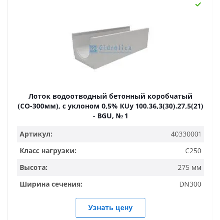
Лоток водоотводный бетонный коробчатый
(СО-300мм), с уклоном 0,5% КUу 100.36,3(30).27,5(21)
- BGU, № 1
Артикул:
40330001
Класс нагрузки:
C250
Высота:
275 мм
Ширина сечения:
DN300
Узнать цену