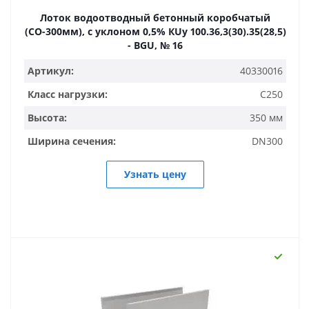
Лоток водоотводный бетонный коробчатый
(СО-300мм), с уклоном 0,5% КUу 100.36,3(30).35(28,5)
- BGU, № 16
Артикул:
40330016
Класс нагрузки:
C250
Высота:
350 мм
Ширина сечения:
DN300
Узнать цену