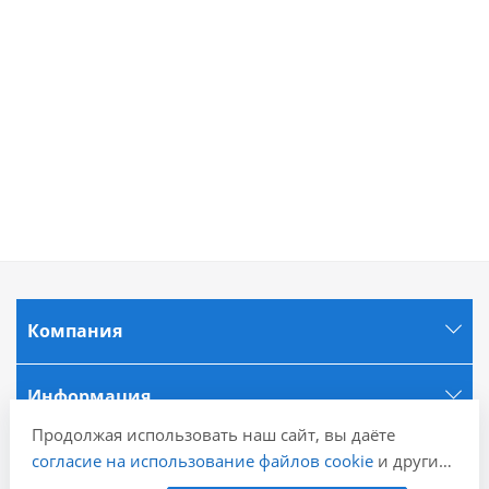
Компания
Информация
Продолжая использовать наш сайт, вы даёте
согласие на использование файлов cookie
и других
Города
пользовательских данных (включая IP-адрес,