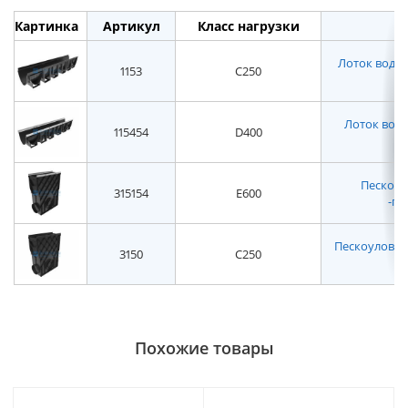
Картинка
Артикул
Класс нагрузки
Лоток водоот
1153
C250
Лоток водо
115454
D400
Пескоуло
315154
E600
-пл
Пескоуловител
3150
C250
Похожие товары