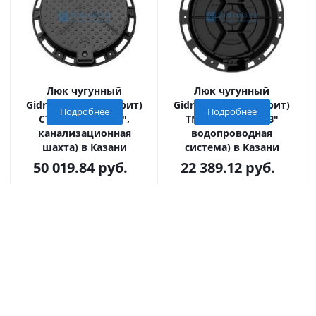
Люк чугунный
Люк чугунный
Gidrolica Street (Стрит)
Gidrolica Street (Стрит)
Подробнее
Подробнее
СТ(Е600)-2-60 ("К",
ТМ(Д400)-2-60 ("В"
канализационная
водопроводная
шахта) в Казани
система) в Казани
50 019.84
руб.
22 389.12
руб.