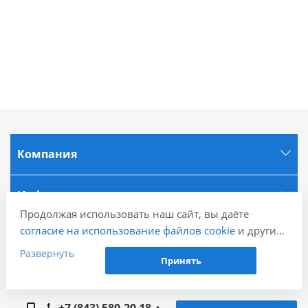
Компания
Информация
Продолжая использовать наш сайт, вы даёте
согласие на использование файлов cookie
и других
Города
пользовательских данных (включая IP-адрес,
Развернуть
Принять
сведения о местоположении, устройстве, действиях
Наши контакты
на сайте и т. п.) для функционирования сайта,
проведения статистических исследований,