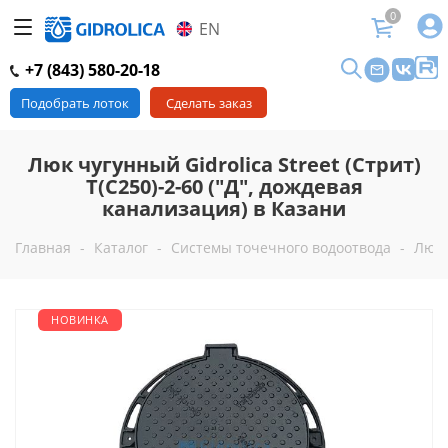
0
EN
+7 (843) 580-20-18
Подобрать лоток
Сделать заказ
Люк чугунный Gidrolica Street (Стрит)
Т(C250)-2-60 ("Д", дождевая
канализация) в Казани
Главная
-
Каталог
-
Системы точечного водоотвода
-
Люк
НОВИНКА