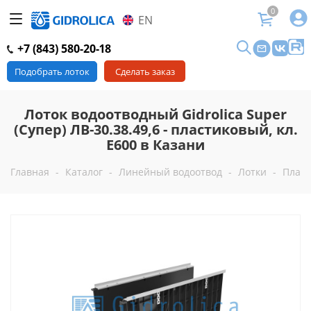
0
EN
+7 (843) 580-20-18
Подобрать лоток
Сделать заказ
Лоток водоотводный Gidrolica Super
(Супер) ЛВ-30.38.49,6 - пластиковый, кл.
Е600 в Казани
Главная
-
Каталог
-
Линейный водоотвод
-
Лотки
-
Пласт