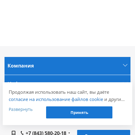
Компания
Информация
Продолжая использовать наш сайт, вы даёте
согласие на использование файлов cookie
и других
Города
пользовательских данных (включая IP-адрес,
Развернуть
Принять
сведения о местоположении, устройстве, действиях
Наши контакты
на сайте и т. п.) для функционирования сайта,
проведения статистических исследований,
+7 (843) 580-20-18