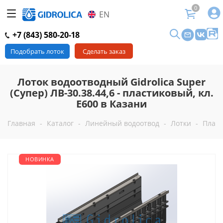
0
EN
+7 (843) 580-20-18
Подобрать лоток
Сделать заказ
Лоток водоотводный Gidrolica Super
(Супер) ЛВ-30.38.44,6 - пластиковый, кл.
Е600 в Казани
Главная
-
Каталог
-
Линейный водоотвод
-
Лотки
-
Пласт
НОВИНКА