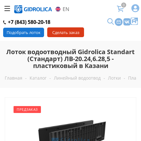
0
EN
+7 (843) 580-20-18
Подобрать лоток
Сделать заказ
Лоток водоотводный Gidrolica Standart
(Стандарт) ЛВ-20.24,6.28,5 -
пластиковый в Казани
Главная
-
Каталог
-
Линейный водоотвод
-
Лотки
-
Пласт
ПРЕДЗАКАЗ