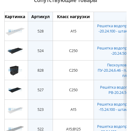
Сопутствующие товары
Картинка
Артикул
Класс нагрузки
Решетка водоприем
528
A15
-20.24.100 - штам
Решетка водоприем
524
C250
-20.24.50 -
Пескоуловите
828
C250
ПУ-20.24,6.46 - п
плас
Решётка водоприё
527
C250
РВ-20.24.50 
Решетка водоприем
523
A15
-15.24.100 - шта
Решетка водоприем
522
A15;B125