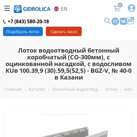
0
EN
+7 (843) 580-20-18
Подобрать лоток
Сделать заказ
Лоток водоотводный бетонный
коробчатый (СО-300мм), с
оцинкованной насадкой, с водосливом
КUв 100.39,9 (30).59,5(52,5) - BGZ-V, № 40-0
в Казани
Главная
-
Каталог
-
Линейный водоотвод
-
Лотки
-
Бетон