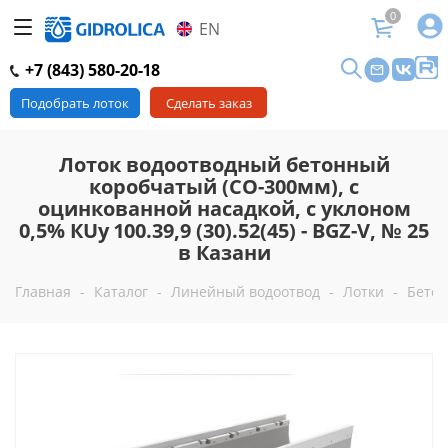
0
EN
+7 (843) 580-20-18
Подобрать лоток
Сделать заказ
Лоток водоотводный бетонный
коробчатый (СО-300мм), с
оцинкованной насадкой, с уклоном
0,5% КUу 100.39,9 (30).52(45) - BGZ-V, № 25
в Казани
Главная
-
Каталог
-
Линейный водоотвод
-
Лотки
-
Бетон