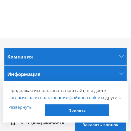
Компания
Информация
Продолжая использовать наш сайт, вы даёте
Города
согласие на использование файлов cookie
и других
пользовательских данных (включая IP-адрес,
Развернуть
Наши контакты
Принять
сведения о местоположении, устройстве, действиях
на сайте и т. п.) для функционирования сайта,
+7 (843) 580-20-18
Заказать звонок
проведения статистических исследований,