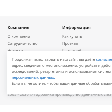
Компания
Информация
О компании
Как купить
Сотрудничество
Проекты
Новости
Глоссарий
Контакты
Гидравлический
Продолжая использовать наш сайт, вы даёте
согласи
калькулятор
Политика
адрес, сведения о местоположении, устройстве, дейст
Для проектировщиков
исследований, ретаргетинга и использования систем 
Реквизиты
Карта сайта
персональных данных.
Результаты СОУТ
Если вы не хотите, чтобы ваши данные обрабатывалис
2005 - 2026 © Гидролика производство дренажных сист