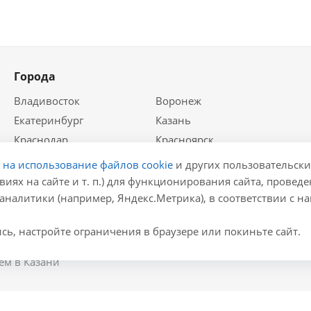
Города
Владивосток
Воронеж
Екатеринбург
Казань
Краснодар
Красноярск
Крым
Москва
е на использование файлов cookie
и других пользовательски
Нижний Новгород
Новосибирск
виях на сайте и т. п.) для функционирования сайта, провед
аналитики (например, Яндекс.Метрика), в соответствии с 
Ростов-на-Дону
Самара
Санкт-Петербург
ь, настройте ограничения в браузере или покиньте сайт.
ем в Казани