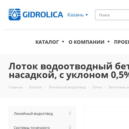
Казань
КАТАЛОГ
О КОМПАНИИ
ПРОЕ
Лоток водоотводный бе
насадкой, с уклоном 0,5%К
Главная
-
Каталог
-
Линейный водоотвод
-
Лотки
-
Бетонные л
Линейный водоотвод
Системы точечного