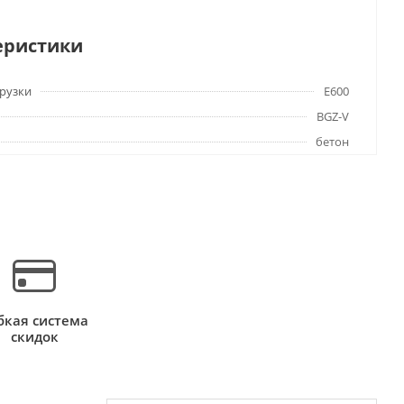
еристики
грузки
E600
BGZ-V
бетон
бкая система
скидок