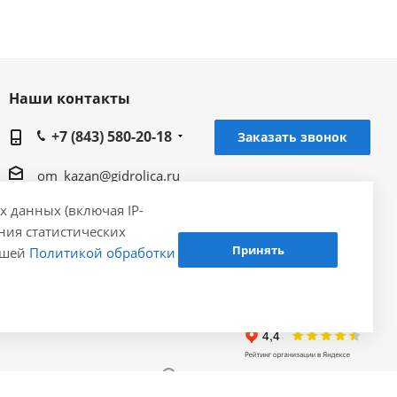
Наши контакты
+7 (843) 580-20-18
Заказать звонок
om_kazan@gidrolica.ru
х данных (включая IP-
Региональное представительство Gidrolica в г.
ения статистических
Казань, ул. Лебедева 1,корпус 6
Принять
нашей
Политикой обработки
Разработка и продвижение - ЭВРИКА