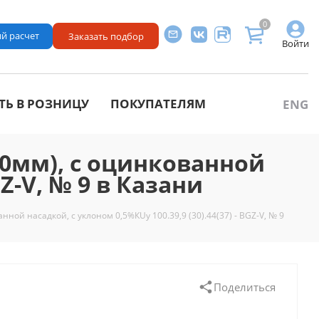
0
й расчет
Заказать подбор
Войти
ТЬ В РОЗНИЦУ
ПОКУПАТЕЛЯМ
ENG
0мм), с оцинкованной
GZ-V, № 9 в Казани
ой насадкой, с уклоном 0,5%КUу 100.39,9 (30).44(37) - BGZ-V, № 9
Поделиться