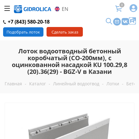
0
EN
+7 (843) 580-20-18
Подобрать лоток
Сделать заказ
Лоток водоотводный бетонный
коробчатый (СО-200мм), с
оцинкованной насадкой КU 100.29,8
(20).36(29) - BGZ-V в Казани
Главная
-
Каталог
-
Линейный водоотвод
-
Лотки
-
Бетон