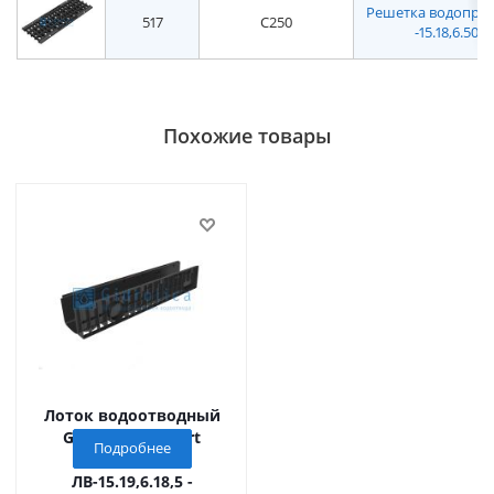
Решетка водоприем
517
C250
-15.18,6.50 
Похожие товары
Лоток водоотводный
Gidrolica Standart
Подробнее
(Стандарт)
ЛВ-15.19,6.18,5 -