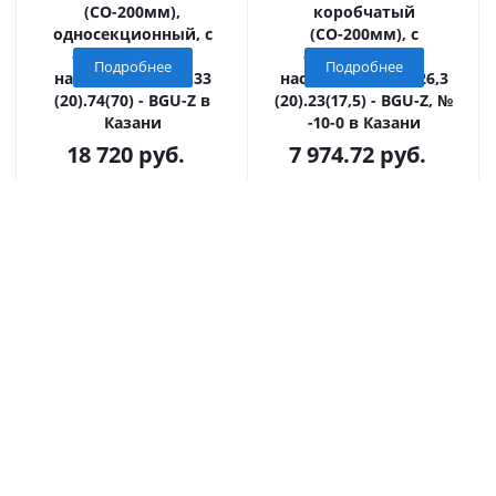
(СО-200мм),
коробчатый
односекционный, с
(СО-200мм), с
оцинкованной
оцинкованной
Подробнее
Подробнее
насадкой ПКП 50.33
насадкой КU 100.26,3
(20).74(70) - BGU-Z в
(20).23(17,5) - BGU-Z, №
Казани
-10-0 в Казани
18 720
руб.
7 974.72
руб.