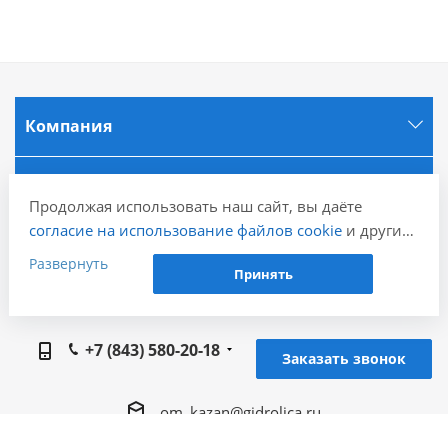
Компания
Информация
Продолжая использовать наш сайт, вы даёте
согласие на использование файлов cookie
и других
Города
пользовательских данных (включая IP-адрес,
Развернуть
Принять
сведения о местоположении, устройстве, действиях
на сайте и т. п.) для функционирования сайта,
Наши контакты
проведения статистических исследований,
+7 (843) 580-20-18
ретаргетинга и использования систем аналитики
Заказать звонок
(например, Яндекс.Метрика), в соответствии с
нашей
Политикой обработки персональных
om_kazan@gidrolica.ru
данных.
Если вы не хотите, чтобы ваши данные