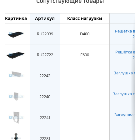
Сопутствующие товары
Картинка
Артикул
Класс нагрузки
Решётка вод
RU22039
D400
2203
Решётка вод
RU22722
E600
2272
Заглушка торц
22242
Заглушка торце
22240
Заглушка то
22241
22281