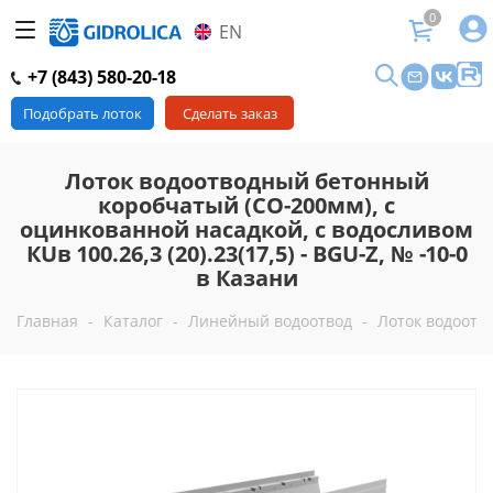
0
EN
+7 (843) 580-20-18
Подобрать лоток
Сделать заказ
Лоток водоотводный бетонный
коробчатый (СО-200мм), с
оцинкованной насадкой, с водосливом
КUв 100.26,3 (20).23(17,5) - BGU-Z, № -10-0
в Казани
Главная
-
Каталог
-
Линейный водоотвод
-
Лоток водоотво