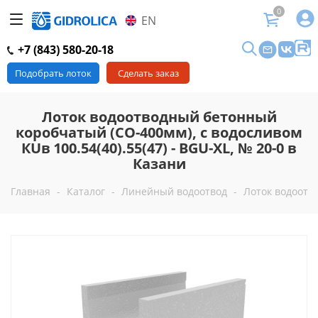
0
EN
+7 (843) 580-20-18
Подобрать лоток
Сделать заказ
Лоток водоотводный бетонный
коробчатый (СО-400мм), с водосливом
КUв 100.54(40).55(47) - BGU-XL, № 20-0 в
Казани
Главная
-
Каталог
-
Линейный водоотвод
-
Лоток водоотво