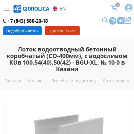
0
EN
+7 (843) 580-20-18
Подобрать лоток
Сделать заказ
Лоток водоотводный бетонный
коробчатый (СО-400мм), с водосливом
КUв 100.54(40).50(42) - BGU-XL, № 10-0 в
Казани
Главная
-
Каталог
-
Линейный водоотвод
-
Лоток водоотво