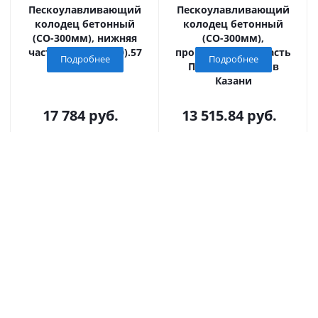
Пескоулавливающий
Пескоулавливающий
колодец бетонный
колодец бетонный
(СО-300мм), нижняя
(СО-300мм),
часть ПКП 56.49(30).57
промежуточная часть
Подробнее
Подробнее
в Казани
ПКП 56.49(30).52 в
Казани
17 784
руб.
13 515.84
руб.