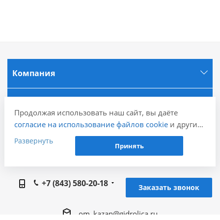
Компания
Информация
Продолжая использовать наш сайт, вы даёте
согласие на использование файлов cookie
и других
Города
пользовательских данных (включая IP-адрес,
Развернуть
Принять
сведения о местоположении, устройстве, действиях
на сайте и т. п.) для функционирования сайта,
Наши контакты
проведения статистических исследований,
+7 (843) 580-20-18
ретаргетинга и использования систем аналитики
Заказать звонок
(например, Яндекс.Метрика), в соответствии с
нашей
Политикой обработки персональных
om_kazan@gidrolica.ru
данных.