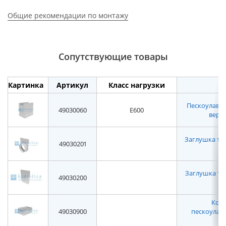
Общие рекомендации по монтажу
Сопутствующие товары
Картинка
Артикул
Класс нагрузки
Пескоулавл
49030060
E600
верхн
Заглушка то
49030201
Заглушка торц
49030200
Корз
49030900
пескоулав