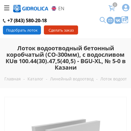
0
EN
+7 (843) 580-20-18
Подобрать лоток
Сделать заказ
Лоток водоотводный бетонный
коробчатый (СО-300мм), с водосливом
КUв 100.44(30).47,5(40,5) - BGU-XL, № 5-0 в
Казани
Главная
-
Каталог
-
Линейный водоотвод
-
Лоток водоотво