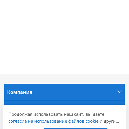
Компания
Информация
Продолжая использовать наш сайт, вы даёте
согласие на использование файлов cookie
и других
Города
пользовательских данных (включая IP-адрес,