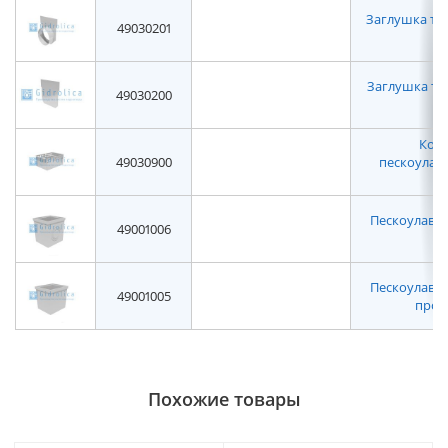
Заглушка то
49030201
Заглушка торц
49030200
Корз
49030900
пескоулав
Пескоулавл
49001006
н
Пескоулавл
49001005
пром
Похожие товары