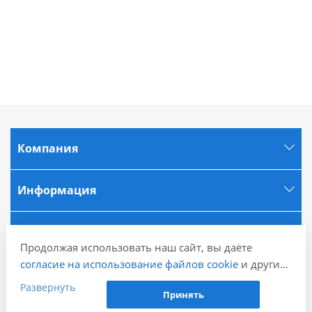
Компания
Информация
Города
Продолжая использовать наш сайт, вы даёте
согласие на использование файлов cookie
и других
Наши контакты
пользовательских данных (включая IP-адрес,
Развернуть
Принять
сведения о местоположении, устройстве, действиях
+7 (843) 580-20-18
Заказать звонок