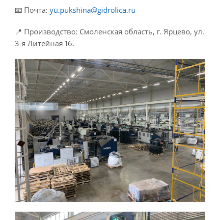
📧 Почта:
yu.pukshina@gidrolica.ru
📍 Производство: Смоленская область, г. Ярцево, ул.
3-я Литейная 16.